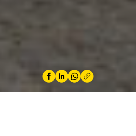
by
Audrey Delaunois
11 March 2024