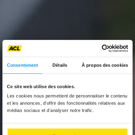
Consentement
Détails
À propos des cookies
Ce site web utilise des cookies.
News
Les cookies nous permettent de personnaliser le contenu
et les annonces, d'offrir des fonctionnalités relatives aux
DO YOU NEED A V16
médias sociaux et d'analyser notre trafic.
FLASHING LIGHT TO
DRIVE IN SPAIN?