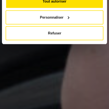
Tout autoriser
Personnaliser
Refuser