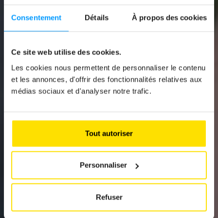
Consentement
Détails
À propos des cookies
News
Ce site web utilise des cookies.
IST BEI FAHRTEN
Les cookies nous permettent de personnaliser le contenu
et les annonces, d'offrir des fonctionnalités relatives aux
DURCH SPANIEN
médias sociaux et d'analyser notre trafic.
EINE V16-
WARNLEUCHTE
Tout autoriser
ERFORDERLICH?
Personnaliser
Refuser