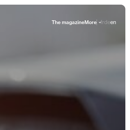
fr
de
en
The magazine
More