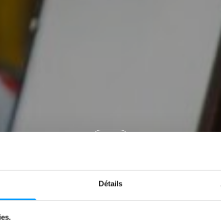
News
WHAT YOU NE
Détails
by
Jeremy Zabatta
19 January 2026
ies.