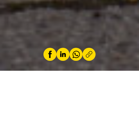
par
Jeremy Zabatta
6 mai 2026
Rencontre avec Lucien Franck,
président du
Comité des Véhicules Historiques de
l’Automobile Club du Luxembourg