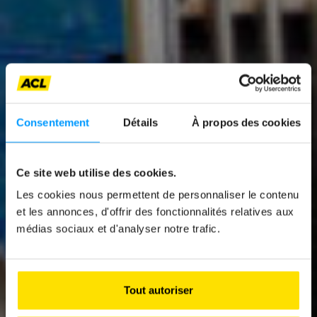
Consentement
Détails
À propos des cookies
Ce site web utilise des cookies.
News
Les cookies nous permettent de personnaliser le contenu
LUCIEN FRANCK : «
et les annonces, d'offrir des fonctionnalités relatives aux
médias sociaux et d'analyser notre trafic.
C’EST UNE
QUESTION DE
PASSION »
Tout autoriser