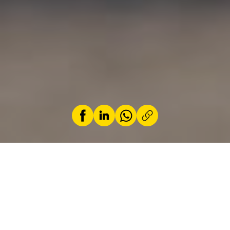
by
Loic Schiocchet
2 October 2025
At MINI, the John Cooper Works (JCW) badge