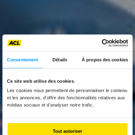
Consentement
Détails
À propos des cookies
News
Ce site web utilise des cookies.
Les cookies nous permettent de personnaliser le contenu
MINI ACEMAN –
et les annonces, d'offrir des fonctionnalités relatives aux
JOHN COOPER
médias sociaux et d'analyser notre trafic.
WORKS
The urban electrified crossover
Tout autoriser