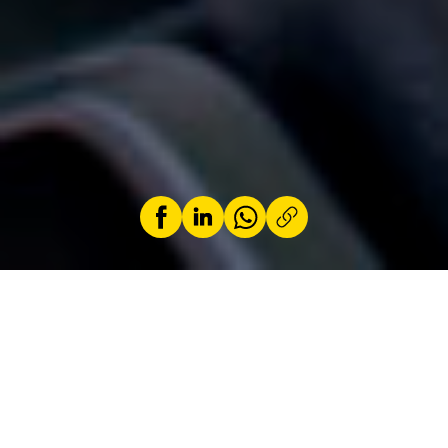
by
Loic Schiocchet
13 August 2025
With the M 1000 R, BMW is pushing the
boundaries of the hyper roadster concept and