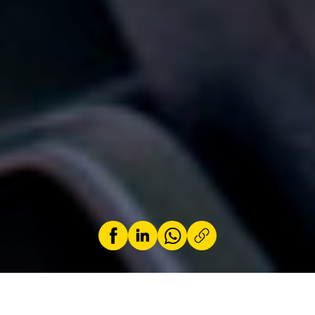
par
Loic Schiocchet