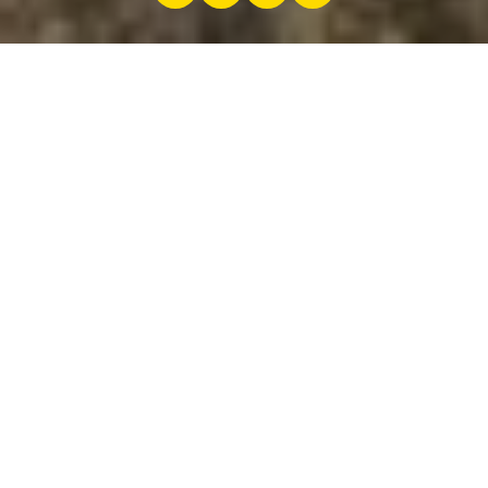
par
Jeremy Zabatta
7 avril 2025
Alpine entre dans une ère électrique avec
l’A290. Si elle partage la silhouette de la
Renault 5, elle procure des sensations de
conduite bien différentes.
L’affiliation avec l’iconique Renault R5 est
évidente. Pourtant, les différences sont
nombreuses : becquet arrière, phares en X
rappelant le passé rallye de la marque,