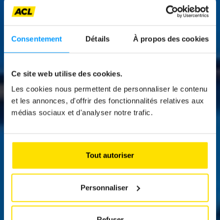
Consentement
Détails
À propos des cookies
Ce site web utilise des cookies.
Les cookies nous permettent de personnaliser le contenu
News
et les annonces, d'offrir des fonctionnalités relatives aux
ALPINE A290 GTS
médias sociaux et d'analyser notre trafic.
Dynamique à défaut d’être radicale
Tout autoriser
Personnaliser
Refuser