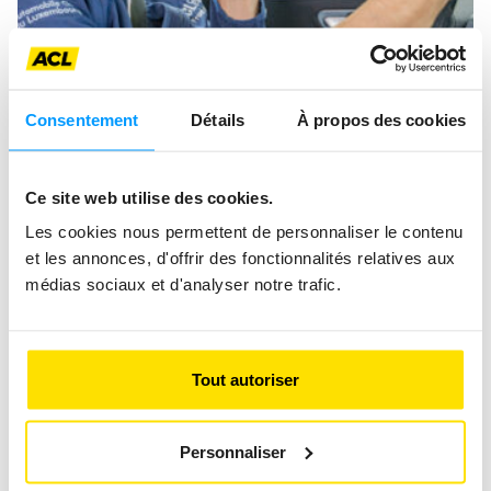
Consentement
Détails
À propos des cookies
42 MÈTRES SANS REGARDER LA
ROUTE EN 3 SECONDES !
Ce site web utilise des cookies.
Les cookies nous permettent de personnaliser le contenu
Regards d'experts
Frank’s Corner
et les annonces, d'offrir des fonctionnalités relatives aux
médias sociaux et d'analyser notre trafic.
Tout autoriser
Personnaliser