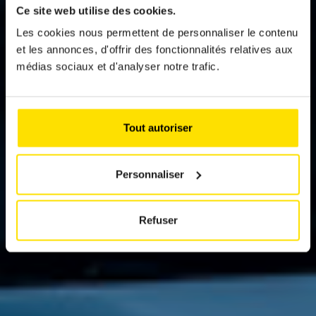
BYD SEAL
Ce site web utilise des cookies.
EXCELLENCE AWD
Les cookies nous permettent de personnaliser le contenu
et les annonces, d'offrir des fonctionnalités relatives aux
médias sociaux et d'analyser notre trafic.
Build Your Dream (BYD), constructeur
chinois numéro 1 mondial de l’électrique
depuis le début de l’année, a débarqué en
toute discrétion au Luxembourg avec
Tout autoriser
l’ambition de gagner des parts de marché et
séduire.
Personnaliser
Refuser