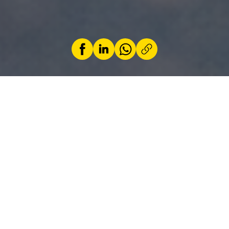
par
Jeremy Zabatta
29 juin 2026
On estime à environ 1 200 le nombre annuel de
collisions avec un animal sauvage sur les
routes luxembourgeoises. Chevreuils,
sangliers, conditions de visibilité, vitesse : tour
d’horizon des risques et des bons réflexes.