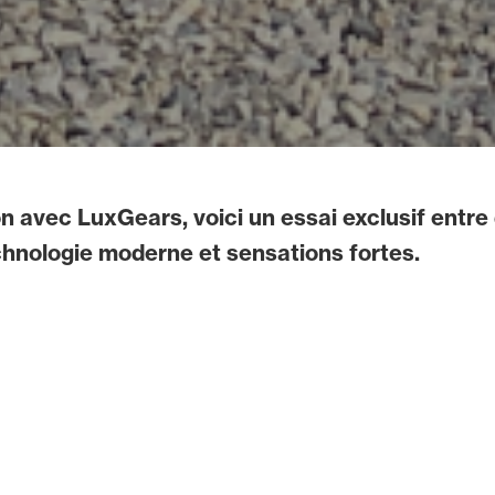
on avec LuxGears, voici un essai exclusif entre
chnologie moderne et sensations fortes.
omptueux,
LuxGears
a pris le volant de la sublime Fer
incarne l’alliance parfaite entre héritage stylistique et 
e ses lignes inspirées de la 250 LM à son aérodynamiq
nt par ses freins carbone-céramique et son moteur V6 