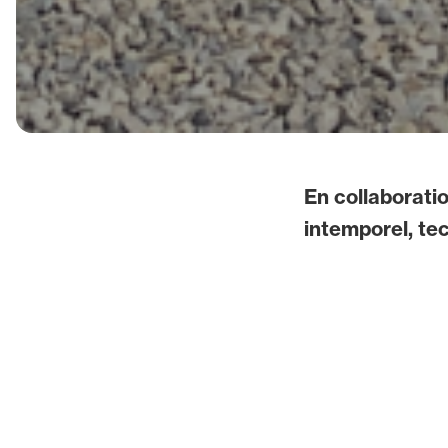
En collaborati
intemporel, te
Dans un cadre s
cabriolet hybride 
technologique. D
aileron, en passa