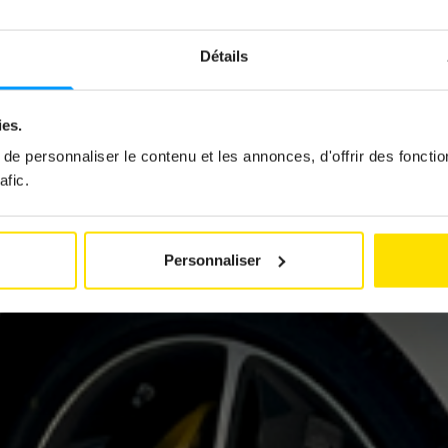
 296 GTS : L’
Détails
IDE À CIEL O
ies.
par
Jeremy Zabatta
e personnaliser le contenu et les annonces, d'offrir des fonctio
15 septembre 2025
afic.
Personnaliser