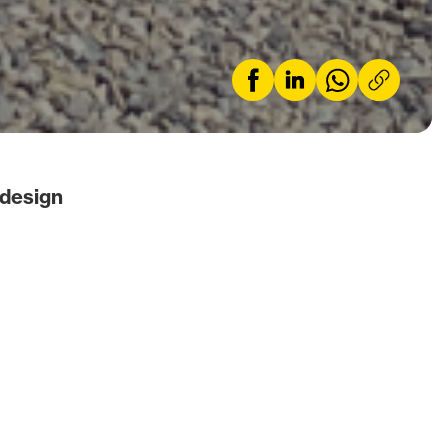
 design
rari 296 GTS. Ce
innovation
ue active sans
hybride, cette