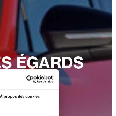
ES ÉGARDS
vient sur le
lument plus
s ; place
À propos des cookies
pprochant de
n d’essayer
uring).