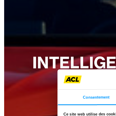
INTELLIG
Vendu à plu
devant de 
aérodyna
Consentement
désormais à
celles du 
en Nor
Ce site web utilise des cook