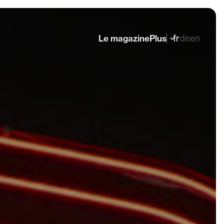
fr
de
en
Le magazine
Plus