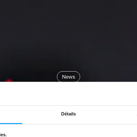
News
FFER, DANS L
GRANDS
Détails
par
Florian Brouir
ies.