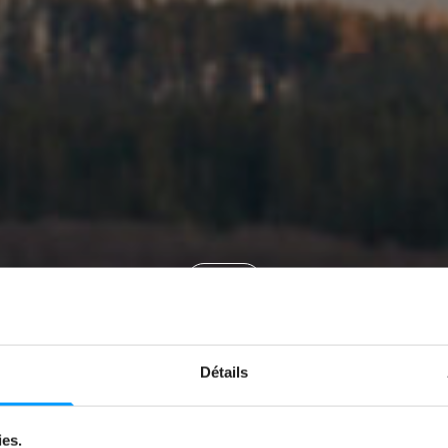
News
ENYAQ S’AFFI
Détails
par
Jeremy Zabatta
10 juin 2025
ies.