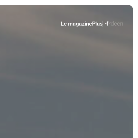
fr
de
en
Le magazine
Plus