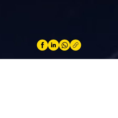
par
Jeremy Zabatta
27 novembre 2025
Avec Polygon, Peugeot dévoile sa vision du
futur et annonce les grandes lignes de la
prochaine 208 prévue pour 2027. Design