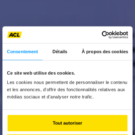
Consentement
Détails
À propos des cookies
Ce site web utilise des cookies.
Les cookies nous permettent de personnaliser le contenu
News
et les annonces, d'offrir des fonctionnalités relatives aux
PEUGEOT POLYGON
médias sociaux et d'analyser notre trafic.
Un concept-car en attendant la nouvelle 208
Tout autoriser