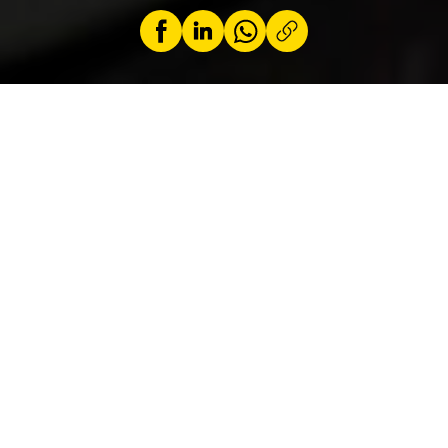
par
Jeremy Zabatta
2 janvier 2025
Cette Polestar 4 se distingue par l’absence de
vitre arrière, améliorant l’aérodynamisme et le
confort des passagers. Ceux-ci se retrouvent
dans un cocon de confort. En abaissant
l’accoudoir central, ils peuvent régler
l’inclinaison du dos. À portée de main, ils
peuvent ajuster la température, la ventilation
et la musique depuis un petit écran central