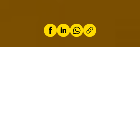
par
Loic Schiocchet
27 juin 2025
Depuis 1997, la Prius a redéfini le segment des
hybrides en introduisant une technologie
pionnière dans un marché en mutation. Cette
nouvelle itération réaffirme le leadership de
Toyota en combinant design audacieux,
efficacité et technologies.