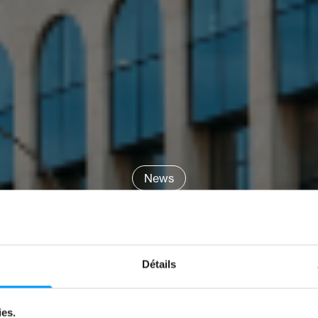
News
DEN WARTEZE
AMPEL
Détails
par
Jeremy Zabatta
ies.