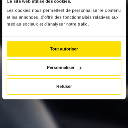
Ce site web utilise des cookies.
ECO-DRIVING:
Les cookies nous permettent de personnaliser le contenu
et les annonces, d'offrir des fonctionnalités relatives aux
UNSERE TIPPS, UM
médias sociaux et d'analyser notre trafic.
IHRE
KRAFTSTOFFKOSTEN
Tout autoriser
ZU SENKEN
Personnaliser
Refuser