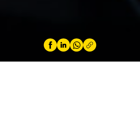
par
ACL
14 April 2026
Die Kraftstoffpreise belasten das Budget der
Autofahrer immer stärker. Kein Grund zur
Sorge: Sie müssen nicht Ihr Auto wechseln, um
Geld zu sparen. Loïc Schiocchet, Koordinator