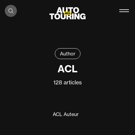
Zum Inhalt springen
Author
ACL
128
articles
ACL Auteur