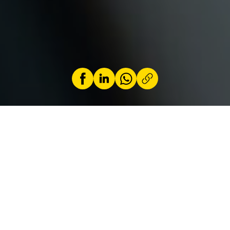
par
Jeremy Zabatta
7 Juli 2026
Seit dem 7. Juli 2026 sind zwei neue
Sicherheitssysteme bei Neuwagen, die in der
Europäischen Union verkauft werden,
verpflichtend. Überwachung der