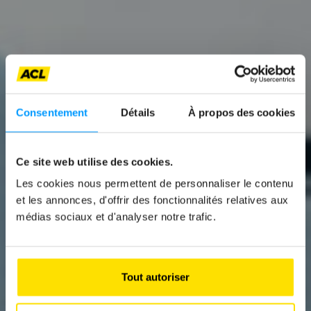
Consentement
Détails
À propos des cookies
Ce site web utilise des cookies.
News
Les cookies nous permettent de personnaliser le contenu
et les annonces, d'offrir des fonctionnalités relatives aux
NEUWAGEN: WAS AB
médias sociaux et d'analyser notre trafic.
JULI ZUR PFLICHT
WIRD
Tout autoriser