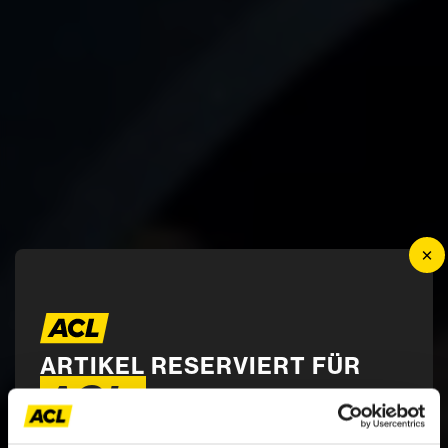
×
News
„ORIGINAL BMW
ARTIKEL RESERVIERT FÜR
ACL-
WINTERREIFEN MIT
STERN“: