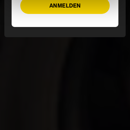
Continued
ANMELDEN