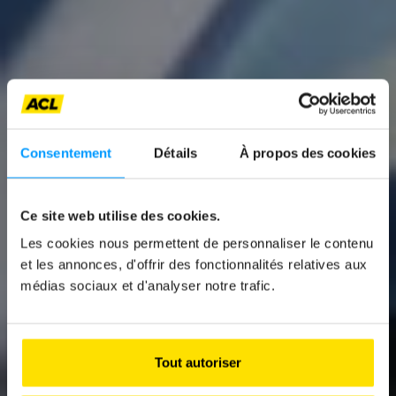
Consentement
Détails
À propos des cookies
Ce site web utilise des cookies.
News
Les cookies nous permettent de personnaliser le contenu
LEAPMOTOR B05
et les annonces, d'offrir des fonctionnalités relatives aux
médias sociaux et d'analyser notre trafic.
AND B03X
Two new electric compacts taking aim at
Europe
Tout autoriser