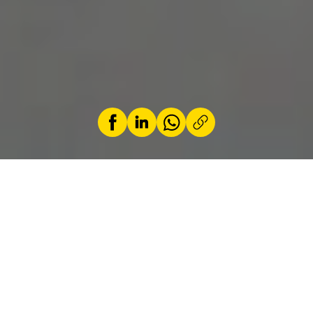
by
Jeremy Zabatta
21 April 2026
Unveiled at the Beijing Motor Show in April
2026 — the Lafa/B05 at Beijing, the B03X in
its European premiere at the 2026 Brussels