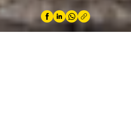
par
Antonio da Palma Ferramacho
5 juin 2026
Avec la DB12 S, Aston Martin ne se contente
pas d’ajouter quelques chevaux à sa grande
GT. Châssis revu en profondeur, poids réduit,
direction affinée et V8 AMG de 700 ch
transforment cette élégante britannique en
l’une des références absolues du segment.