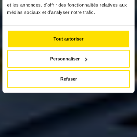
ASTON MARTIN DB12
et les annonces, d'offrir des fonctionnalités relatives aux
médias sociaux et d'analyser notre trafic.
S
Le grand tourisme dans toute sa splendeur
Tout autoriser
Personnaliser
Refuser