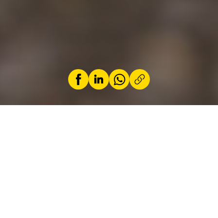
par
Loic Schiocchet
18 juin 2026
L’équilibre moderne entre
efficience, technologie et
polyvalence