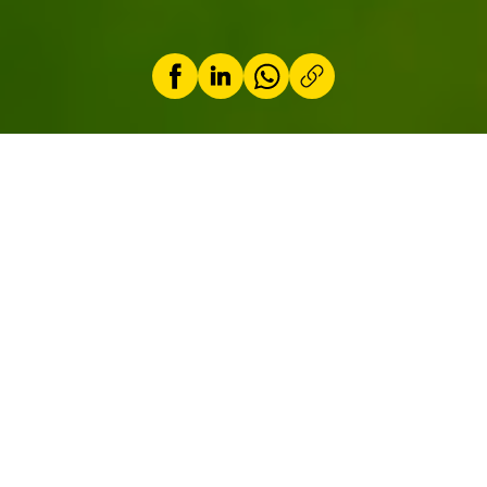
by
Frank Maas
6 July 2026
Our Kawasaki Ninja SX 1100 SE review tackles
a fundamental question: can this model still
call itself a Ninja when clip-ons and a forward-
leaning riding position have given way to tall,
comfortable handlebars, a near-upright
seating position and a pannier system? That’s
exactly what this review sets out to answer.