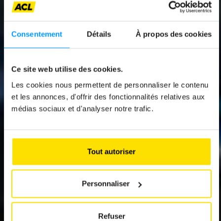
Consentement
Détails
À propos des cookies
News
LA NOUVELLE
Ce site web utilise des cookies.
MERCEDES CLA
Les cookies nous permettent de personnaliser le contenu
DÉTRÔNE LA GOLF
et les annonces, d'offrir des fonctionnalités relatives aux
médias sociaux et d'analyser notre trafic.
Un premier semestre en hausse pour le
marché automobile
Tout autoriser
Personnaliser
Refuser